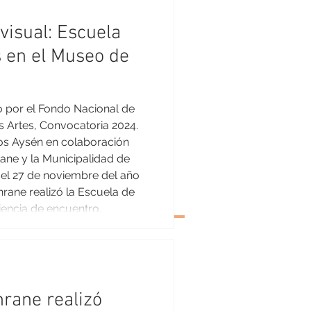
visual: Escuela
 en el Museo de
o por el Fondo Nacional de
as Artes, Convocatoria 2024.
s Aysén en colaboración
ne y la Municipalidad de
 el 27 de noviembre del año
rane realizó la Escuela de
encia de encuentro,
colectiva que reunió a
s y vecinas de la comunidad
nte tres días se desarrol
rane realizó