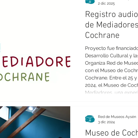
2 dic 2025
Registro audio
de Mediadores
Cochrane
Proyecto fue financiad
Desarrollo Cultural y l
Organiza Red de Museo
con el Museo de Cochra
Cochrane. Entre el 25 y
2024, el Museo de Coch
Mediadores, una experi
aprendizaje y creación 
talleristas, estudiante
en torno al museo. Dura
Red de Museos Aysén
3 dic 2024
Museo de Coch