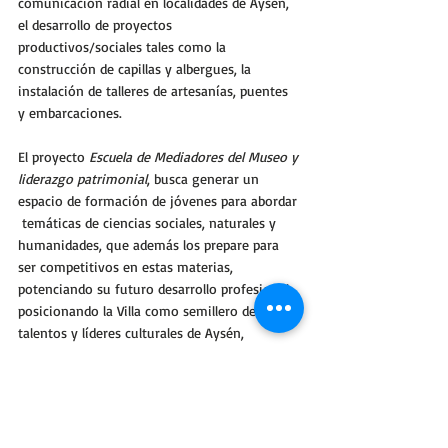
comunicación radial en localidades de Aysén, 
el desarrollo de proyectos 
productivos/sociales tales como la 
construcción de capillas y albergues, la 
instalación de talleres de artesanías, puentes 
y embarcaciones.
El proyecto 
Escuela de Mediadores del Museo y 
liderazgo patrimonial
, busca generar un 
espacio de formación de jóvenes para abordar 
 temáticas de ciencias sociales, naturales y 
humanidades, que además los prepare para 
ser competitivos en estas materias, 
potenciando su futuro desarrollo profesional, 
posicionando la Villa como semillero de 
talentos y líderes culturales de Aysén, 
fortaleciendo el museo como plataforma para 
la transformación educativa y social en una 
de las localidades más aisladas de la región. 
El proyecto lo ejecuta la I. Municipalidad de 