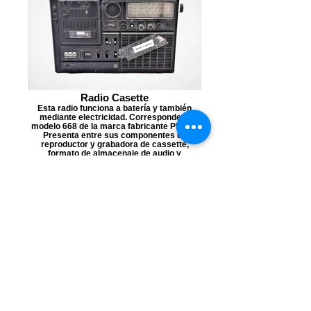
Radio Casette
Esta radio funciona a batería y también
mediante electricidad. Corresponde al
modelo 668 de la marca fabricante Philips.
Presenta entre sus componentes un
reproductor y grabadora de cassette,
formato de almacenaje de audio y
grabación de sonido que se masificó en la
década de los 80’ a nivel mundial. Las
radios fueron el principal medio de
comunicación en entornos rurales previa
llegada de la luz eléctrica y señales
telefónicas.